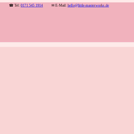
★
☎ Tel:
0171 545 1914
✉ E-Mail:
hello@little-masterworks.de