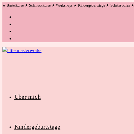
Zum
★ Bastelkurse ★ Schmuckkurse ★ Workshops ★ Kindergeburtstage ★ Schatzsuchen 
Inhalt
springen
Über mich
Kindergeburtstage