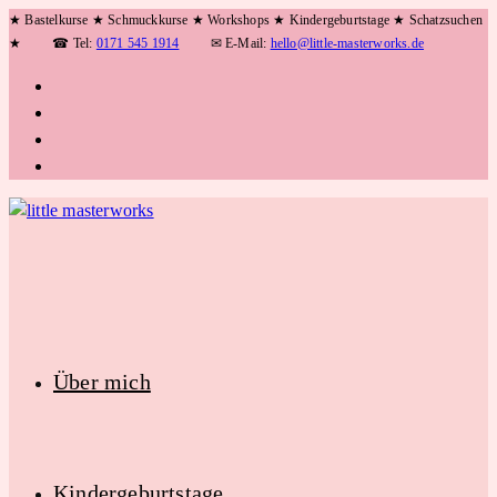
Zum
★ Bastelkurse ★ Schmuckkurse ★ Workshops ★ Kindergeburtstage ★ Schatzsuchen
★
☎ Tel:
0171 545 1914
✉ E-Mail:
hello@little-masterworks.de
Inhalt
springen
Über mich
Kindergeburtstage