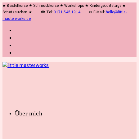
Zum
★ Bastelkurse ★ Schmuckkurse ★ Workshops ★ Kindergeburtstage ★
Schatzsuchen ★
☎ Tel:
0171 545 1914
✉ E-Mail:
hello@little-
Inhalt
masterworks.de
springen
Über mich