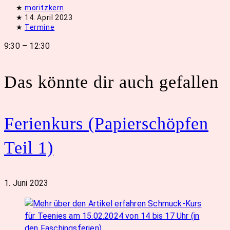
Beitrags-
moritzkern
Autor:
Beitrag
14. April 2023
veröffentlicht:
Beitrags-
Termine
Kategorie:
9:30 – 12:30
Das könnte dir auch gefallen
Ferienkurs (Papierschöpfen
Teil 1)
1. Juni 2023