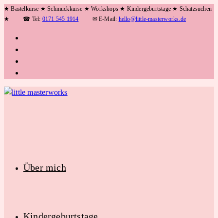
Zum
★ Bastelkurse ★ Schmuckkurse ★ Workshops ★ Kindergeburtstage ★ Schatzsuchen
★
☎ Tel:
0171 545 1914
✉ E-Mail:
hello@little-masterworks.de
Inhalt
springen
Über mich
Kindergeburtstage