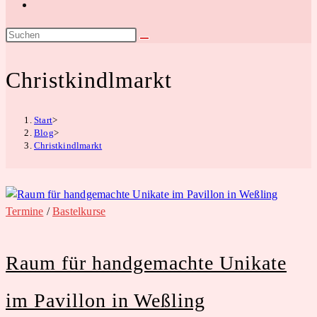
Website-
Suche
umschalten
Christkindlmarkt
Start
>
Blog
>
Christkindlmarkt
Termine
/
Bastelkurse
Raum für handgemachte Unikate
im Pavillon in Weßling