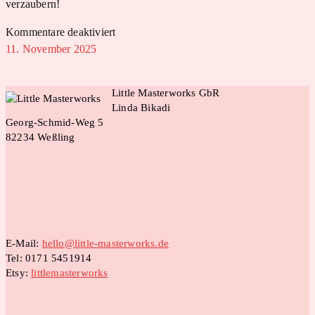
verzaubern!
für
Kommentare deaktiviert
Christkindlmarkt
11. November 2025
am
Flughafen
Little Masterworks GbR
München
Linda Bikadi
Georg-Schmid-Weg 5
82234 Weßling
E-Mail:
hello@little-masterworks.de
Tel: 0171 5451914
Etsy:
littlemasterworks