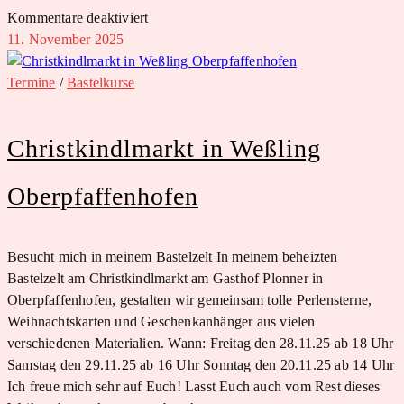
für
Kommentare deaktiviert
Raum
11. November 2025
für
handgemachte
Termine
/
Bastelkurse
Unikate
im
Christkindlmarkt in Weßling
Pavillon
in
Weßling
Oberpfaffenhofen
Besucht mich in meinem Bastelzelt In meinem beheizten
Bastelzelt am Christkindlmarkt am Gasthof Plonner in
Oberpfaffenhofen, gestalten wir gemeinsam tolle Perlensterne,
Weihnachtskarten und Geschenkanhänger aus vielen
verschiedenen Materialien. Wann: Freitag den 28.11.25 ab 18 Uhr
Samstag den 29.11.25 ab 16 Uhr Sonntag den 20.11.25 ab 14 Uhr
Ich freue mich sehr auf Euch! Lasst Euch auch vom Rest dieses