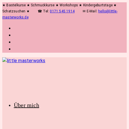
Zum
★ Bastelkurse ★ Schmuckkurse ★ Workshops ★ Kindergeburtstage ★
Schatzsuchen ★
☎ Tel:
0171 545 1914
✉ E-Mail:
hello@little-
Inhalt
masterworks.de
springen
Über mich