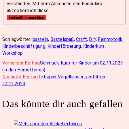
verstanden. Mit dem Absenden des Formulars
akzeptiere ich diese.
verbindlich anmelden
Schlagwörter
:
basteln
,
Bastelspaß
,
Craft
,
DIY
,
Feinmotorik
,
Kinderbeschäftigung
,
Kinderförderung
,
Kinderkurs
,
Workshop
Vorheriger Beitrag
Schmuck-Kurs für Kinder am 02.11.2023
Weitere
(in den Herbstferien)
Nächster Beitrag
Tetrapak Vogelhäuser gestalten
Artikel
14.11.2023
ansehen
Das könnte dir auch gefallen