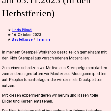
am 03.11.2023 (in den
Herbstferien)
Beitrags-
Linda Bikadi
Autor:
Beitrag
16. Oktober 2023
veröffentlicht:
Beitrags-
Bastelkurse
/
Termine
Kategorie:
In meinem Stempel-Workshop gestalte ich gemeinsam mit
den Kids Stempel aus verschiedenen Materialien.
Zum einen schnitzen wir Motive aus Stempelgummiplatten
zum anderen gestalten wir Muster aus Moosgummiplatten
auf Pappkartonunterlagen, die wir dann als Druckplatten
nutzen.
Mit diesen experimentieren wir herum und lassen tolle
Bilder und Karten entstehen.
Die Kids trainieren dabei besonders ihre feinmotorischen